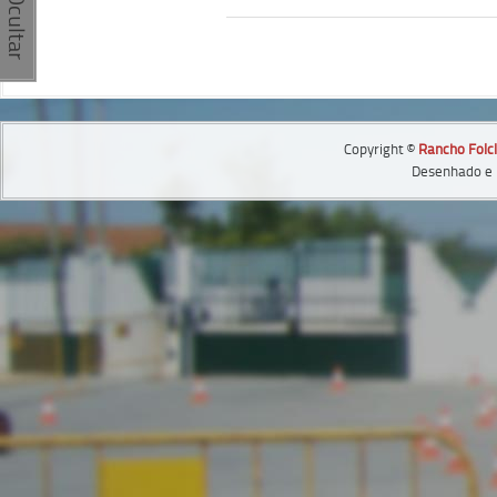
Copyright ©
Rancho Folcl
Desenhado e