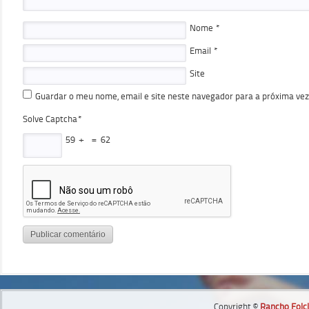
Nome
*
Email
*
Site
Guardar o meu nome, email e site neste navegador para a próxima ve
Solve Captcha*
59 +
= 62
Copyright ©
Rancho Folcl