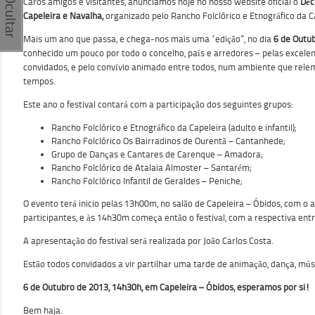
Caros amigos e visitantes, anunciamos hoje no nosso website oficial o
Déc
Capeleira e Navalha,
organizado pelo Rancho Folclórico e Etnográfico da C
Mais um ano que passa, e chega-nos mais uma “edição”, no dia
6 de Outu
conhecido um pouco por todo o concelho, país e arredores – pelas excele
convidados, e pelo convívio animado entre todos, num ambiente que rele
tempos.
Este ano o festival contará com a participação dos seguintes grupos:
Rancho Folclórico e Etnográfico da Capeleira (adulto e infantil);
Rancho Folclórico Os Bairradinos de Ourentã – Cantanhede;
Grupo de Danças e Cantares de Carenque – Amadora;
Rancho Folclórico de Atalaia Almoster – Santarém;
Rancho Folclórico Infantil de Geraldes – Peniche;
O evento terá inicio pelas 13h00m, no salão de Capeleira – Óbidos, com o 
participantes, e às 14h30m começa então o festival, com a respectiva en
A apresentação do festival será realizada por João Carlos Costa.
Estão todos convidados a vir partilhar uma tarde de animação, dança, mús
6 de Outubro de 2013, 14h30h, em Capeleira – Óbidos, esperamos por si!
Bem haja.