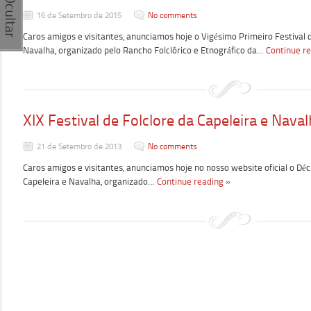
16 de Setembro de 2015
No comments
Caros amigos e visitantes, anunciamos hoje o Vigésimo Primeiro Festival d
Navalha, organizado pelo Rancho Folclórico e Etnográfico da…
Continue r
XIX Festival de Folclore da Capeleira e Nava
21 de Setembro de 2013
No comments
Caros amigos e visitantes, anunciamos hoje no nosso website oficial o Dé
Capeleira e Navalha, organizado…
Continue reading »