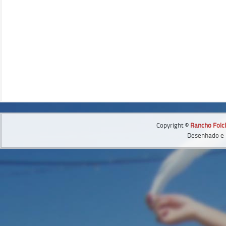
Copyright ©
Rancho Folcl
Desenhado e