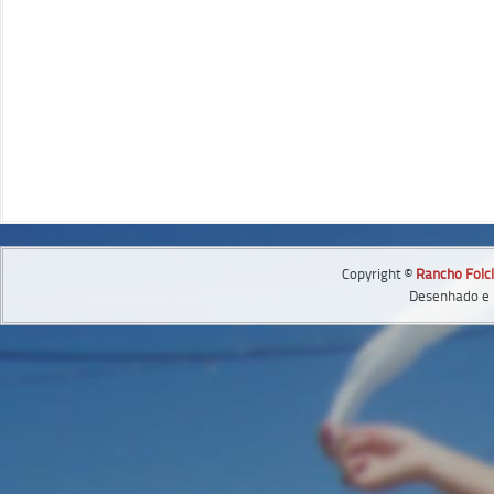
Copyright ©
Rancho Folcl
Desenhado e