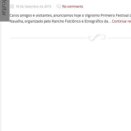
16 de Setembro de 2015
No comments
Caros amigos e visitantes, anunciamos hoje o Vigésimo Primeiro Festival d
Navalha, organizado pelo Rancho Folclórico e Etnográfico da…
Continue r