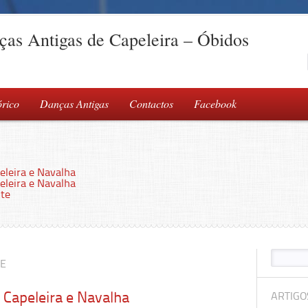
as Antigas de Capeleira – Óbidos
órico
Danças Antigas
Contactos
Facebook
peleira e Navalha
peleira e Navalha
te
RE
a Capeleira e Navalha
ARTIGO