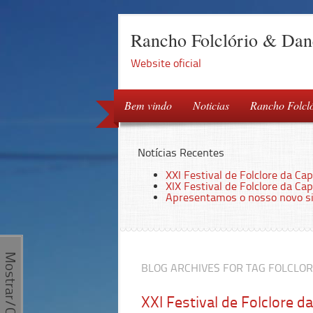
Rancho Folclório & Danç
Website oficial
Bem vindo
Noticias
Rancho Folcl
Notícias Recentes
XXI Festival de Folclore da Ca
XIX Festival de Folclore da Ca
Apresentamos o nosso novo si
Mostrar/Ocultar
BLOG ARCHIVES FOR TAG FOLCLO
XXI Festival de Folclore d