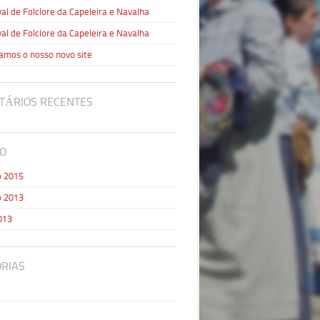
val de Folclore da Capeleira e Navalha
val de Folclore da Capeleira e Navalha
amos o nosso novo site
TÁRIOS RECENTES
O
 2015
 2013
013
RIAS