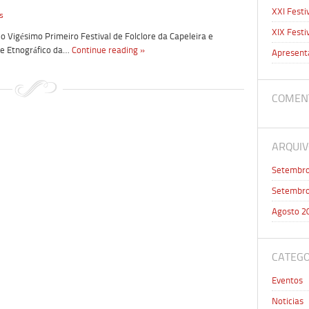
XXI Festi
s
XIX Festi
o Vigésimo Primeiro Festival de Folclore da Capeleira e
 e Etnográfico da…
Continue reading »
Apresent
COMEN
ARQUIV
Setembro
Setembro
Agosto 2
CATEGO
Eventos
Noticias